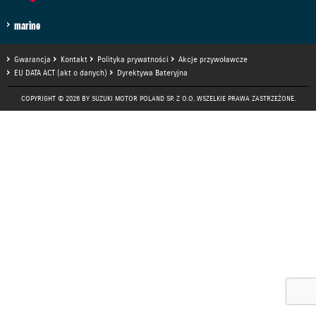
marine
Gwarancja
Kontakt
Polityka prywatności
Akcje przywoławcze
EU DATA ACT (akt o danych)
Dyrektywa Bateryjna
COPYRIGHT © 2026 BY SUZUKI MOTOR POLAND SP. Z O.O. WSZELKIE PRAWA ZASTRZEŻONE.