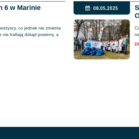
 6 w Marinie
S
08.05.2025
O
 wszyscy, co jednak nie zmienia
Cz
 nie trafiają dokąd powinny, a
na
D