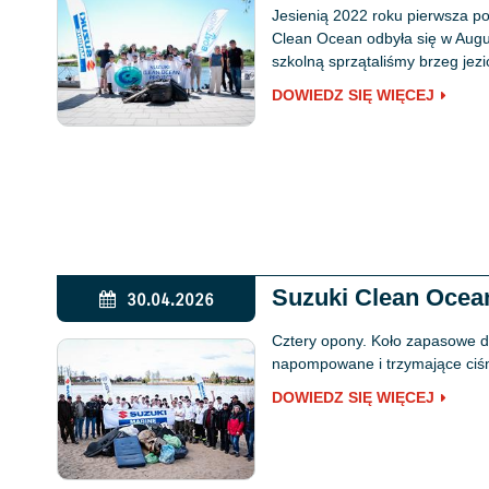
Jesienią 2022 roku pierwsza pol
Clean Ocean odbyła się w Augu
szkolną sprzątaliśmy brzeg jez
DOWIEDZ SIĘ WIĘCEJ
Suzuki Clean Ocea
30.04.2026
Cztery opony. Koło zapasowe d
napompowane i trzymające ciśn
DOWIEDZ SIĘ WIĘCEJ