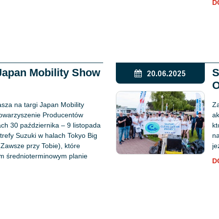
D
Japan Mobility Show
S
20.06.2025
O
sza na targi Japan Mobility
Za
towarzyszenie Producentów
ak
h 30 października – 9 listopada
kt
refy Suzuki w halach Tokyo Big
na
 (Zawsze przy Tobie), które
je
ym średnioterminowym planie
D