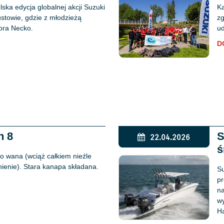
ska edycja globalnej akcji Suzuki
Ka
stowie, gdzie z młodzieżą
zg
iora Necko.
ud
D
n 8
S
22.04.2026
ś
o wana (wciąż całkiem nieźle
ienie). Stara kanapa składana.
Su
pr
na
wy
H