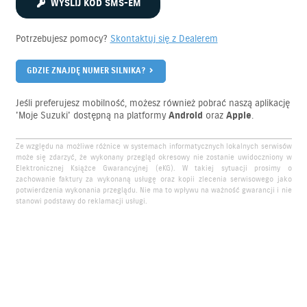
WYŚLIJ KOD SMS-EM
Potrzebujesz pomocy?
Skontaktuj się z Dealerem
GDZIE ZNAJDĘ NUMER SILNIKA?
Jeśli preferujesz mobilność, możesz również pobrać naszą aplikację
'Moje Suzuki' dostępną na platformy
Android
oraz
Apple
.
Ze względu na możliwe różnice w systemach informatycznych lokalnych serwisów
może się zdarzyć, że wykonany przegląd okresowy nie zostanie uwidoczniony w
Elektronicznej Książce Gwarancyjnej (eKG). W takiej sytuacji prosimy o
zachowanie faktury za wykonaną usługę oraz kopii zlecenia serwisowego jako
potwierdzenia wykonania przeglądu. Nie ma to wpływu na ważność gwarancji i nie
stanowi podstawy do reklamacji usługi.